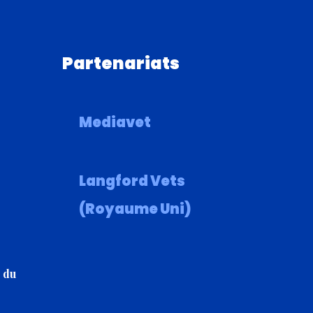
Partenariats
Mediavet
Langford Vets
(Royaume Uni)
 du