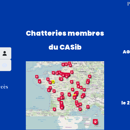
P
Chatteries membres
du CASib
AG
Afficher le mot de passe
ccès
le 